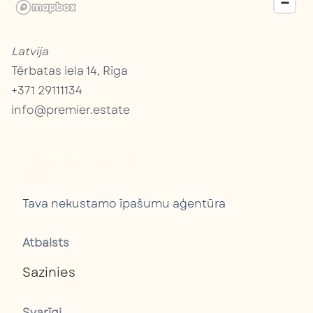
Latvija
Tērbatas iela 14, Rīga
+371 29111134
info@premier.estate
Tava nekustamo īpašumu aģentūra
Atbalsts
Sazinies
Svarīgi