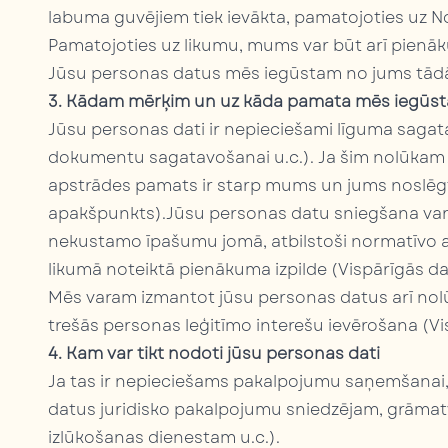
labuma guvējiem tiek ievākta, pamatojoties uz Noz
Pamatojoties uz likumu, mums var būt arī pien
Jūsu personas datus mēs iegūstam no jums tādā
3. Kādam mērķim un uz kāda pamata mēs iegūst
Jūsu personas dati ir nepieciešami līguma sagatav
dokumentu sagatavošanai u.c.). Ja šim nolūkam 
apstrādes pamats ir starp mums un jums noslēgtā
apakšpunkts).Jūsu personas datu sniegšana var 
nekustamo īpašumu jomā, atbilstoši normatīvo ak
likumā noteiktā pienākuma izpilde (Vispārīgās da
Mēs varam izmantot jūsu personas datus arī nolū
trešās personas leģitīmo interešu ievērošana (Vi
4. Kam var tikt nodoti jūsu personas dati
Ja tas ir nepieciešams pakalpojumu saņemšanai, 
datus juridisko pakalpojumu sniedzējam, grāma
izlūkošanas dienestam u.c.).