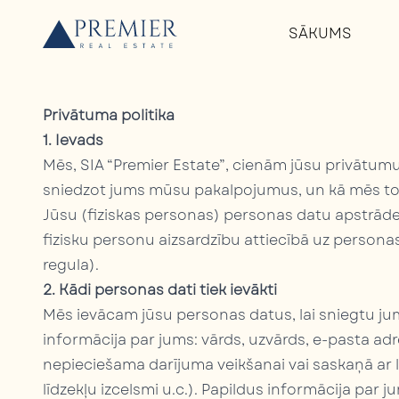
SĀKUMS
Privātuma politika
1. Ievads
Mēs, SIA “Premier Estate”, cienām jūsu privātum
sniedzot jums mūsu pakalpojumus, un kā mēs t
Jūsu (fiziskas personas) personas datu apstrāde 
fizisku personu aizsardzību attiecībā uz personas
regula).
2. Kādi personas dati tiek ievākti
Mēs ievācam jūsu personas datus, lai sniegtu 
informācija par jums: vārds, uzvārds, e-pasta adr
nepieciešama darījuma veikšanai vai saskaņā ar
līdzekļu izcelsmi u.c.). Papildus informācija par