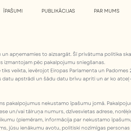
ĪPAŠUMI
PUBLIKĀCIJAS
PAR MUMS
u un apņemamies to aizsargāt. Šī privātuma politika sk
os izmantojam pēc pakalpojumu sniegšanas.
tiks veikta, ievērojot Eiropas Parlamenta un Padomes 2
 datu apstrādi un šādu datu brīvu apriti un ar ko atceļ
jums pakalpojumus nekustamo īpašumu jomā. Pakalpoj
ese un/vai tālruņa numurs, dzīvesvietas adrese, norēķin
 likumu (piemēram, informācija par nekustamo īpašumu,
 jums, jūsu ienākumu avotu, politiski nozīmīgas personas