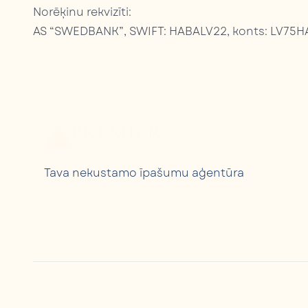
Norēķinu rekvizīti:
AS “SWEDBANK”, SWIFT: HABALV22, konts: LV75
Tava nekustamo īpašumu aģentūra