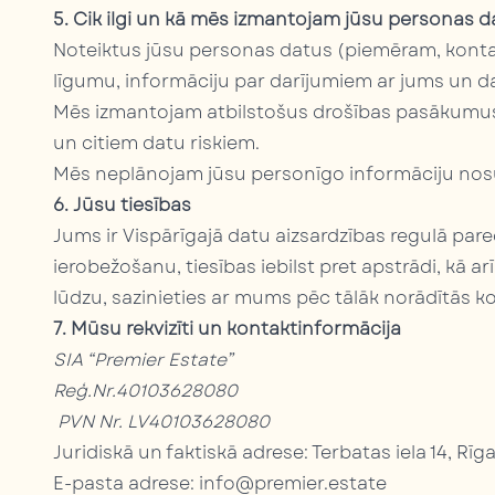
5. Cik ilgi un kā mēs izmantojam jūsu personas d
Noteiktus jūsu personas datus (piemēram, kontak
līgumu, informāciju par darījumiem ar jums un d
Mēs izmantojam atbilstošus drošības pasākumus,
un citiem datu riskiem.
Mēs neplānojam jūsu personīgo informāciju nosūtī
6. Jūsu tiesības
Jums ir Vispārīgajā datu aizsardzības regulā par
ierobežošanu, tiesības iebilst pret apstrādi, kā a
lūdzu, sazinieties ar mums pēc tālāk norādītās k
7. Mūsu rekvizīti un kontaktinformācija
SIA “Premier Estate”
Reģ.Nr.40103628080
PVN Nr. LV40103628080
Juridiskā un faktiskā adrese: Terbatas iela 14, Rīga
E-pasta adrese: info@premier.estate