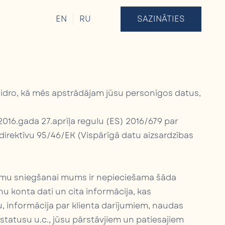
EN
RU
SAZINĀTIES
aidro, kā mēs apstrādājam jūsu personīgos datus,
016.gada 27.aprīļa regulu (ES) 2016/679 par
 direktīvu 95/46/EK (Vispārīgā datu aizsardzības
umu sniegšanai mums ir nepieciešama šāda
u konta dati un cita informācija, kas
 informācija par klienta darījumiem, naudas
 statusu u.c., jūsu pārstāvjiem un patiesajiem