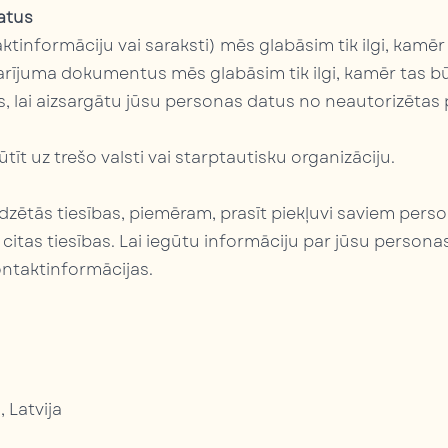
atus
tinformāciju vai saraksti) mēs glabāsim tik ilgi, kamē
arījuma dokumentus mēs glabāsim tik ilgi, kamēr tas b
 lai aizsargātu jūsu personas datus no neautorizētas 
t uz trešo valsti vai starptautisku organizāciju.
edzētās tiesības, piemēram, prasīt piekļuvi saviem per
rī citas tiesības. Lai iegūtu informāciju par jūsu person
ontaktinformācijas.
, Latvija