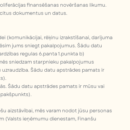
proliferācijas finansēšanas novēršanas likumu.
 citus dokumentus un datus.
i (komunikācijai, rēķinu izrakstīšanai, darījuma
rēsim jums sniegt pakalpojumus. Šādu datu
rdzības regulas 6.panta 1.punkta b)
a mēs sniedzam starpnieku pakalpojumus
u uzraudzība. Šādu datu apstrādes pamats ir
s).
jās. Šādu datu apstrādes pamats ir mūsu vai
 apakšpunkts).
ešu aizstāvībai, mēs varam nodot jūsu personas
ēm (Valsts ieņēmumu dienestam, Finanšu