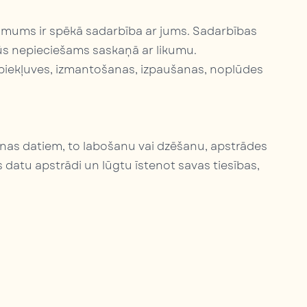
r mums ir spēkā sadarbība ar jums. Sadarbības
ūs nepieciešams saskaņā ar likumu.
piekļuves, izmantošanas, izpaušanas, noplūdes
sonas datiem, to labošanu vai dzēšanu, apstrādes
as datu apstrādi un lūgtu īstenot savas tiesības,