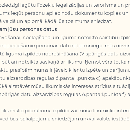
iedzīgi iegūtu līdzekļu legalizācijas un terorisma un 
ākums iegūt personu apliecinošu dokumentu kopijas un
 veidā un apjomā, kādā jūs tos mums sniedzat.
am jūsu personas datus
ošanai, noslēgšanai un līgumā noteikto saistību izpilde
nepieciešamie personas dati netiek sniegti, mēs neva
 līguma izpildes nodrošināšana (Vispārīgās datu aizsa
būt arī noteikta saskaņā ar likumu. Ņemot vēra to, k
tu prasībām mums ir jāveic klientu izpēte un darījum
tu aizsardzības regulas 6.panta 1.punkta c) apakšpunkt
kā aizstāvēt mūsu likumiskās intereses strīdus situāci
spārīgās datu aizsardzības regulas 6.panta 1.punkta f)
likumisko pienākumu izpildei vai mūsu likumisko inter
tvedības pakalpojumu sniedzējam un/vai valsts iestād