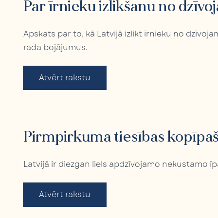
Par īrnieku izlikšanu no dzīvo
Apskats par to, kā Latvijā izlikt īrnieku no dzīvo
rada bojājumus.
Atvērt rakstu
Pirmpirkuma tiesības kopīpaš
Latvijā ir diezgan liels apdzīvojamo nekustamo 
Atvērt rakstu