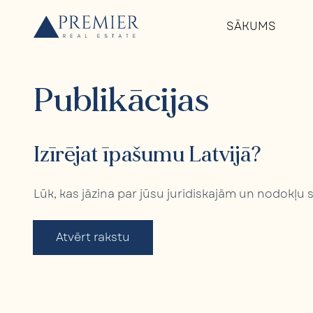
SĀKUMS
Publikācijas
Izīrējat īpašumu Latvijā?
Lūk, kas jāzina par jūsu juridiskajām un nodokļu 
Atvērt rakstu