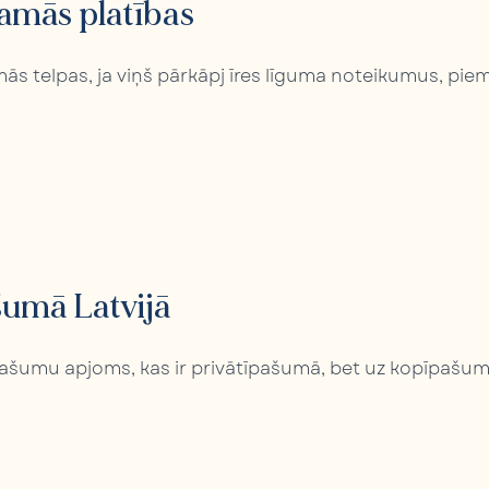
jamās platības
jamās telpas, ja viņš pārkāpj īres līguma noteikumus, pie
umā Latvijā
īpašumu apjoms, kas ir privātīpašumā, bet uz kopīpašum