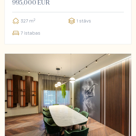
995,000 EUR
2
327 m
1 stāvs
7 istabas