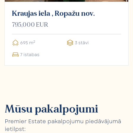
Kraujas iela , Ropažu nov.
795,000 EUR
2
695 m
3 stāvi
7 istabas
Mūsu pakalpojumi
Premier Estate pakalpojumu piedāvājumā
ietilpst: