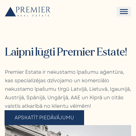
Laipni lūgti Premier Estate!
Premier Estate ir nekustamo īpašumu aģentūra,
kas specializējas dzīvojamo un komerciālo
nekustamo īpašumu tirgū Latvijā, Lietuvā, Igaunijā,
Austrijā, Spānijā, Ungārijā, AAE un Kiprā un citās
valstīs atkarībā no klientu vēlmēm!
APSKATĪT PIEDĀVĀJUMU