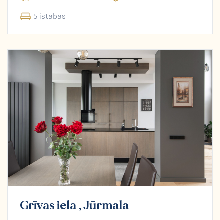
5 istabas
Grīvas iela , Jūrmala