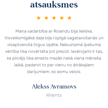
atsauksmes
Mana sadarbība ar Rolandu bija lieliska.
N
Visveiksmīgākā daļa bija rūpīgā sagatavošanās un
visaptverošā tirgus izpēte. Nekustamā īpašuma
vērtība tika novērtēta ļoti precīzi. Ievērojami ir tas,
ka pircējs tika atrasts mazāk nekā viena mēneša
laikā, padarot to par vienu no ātrākajiem
darījumiem, ko esmu veicis.
R
Alekss Avramovs
Klients