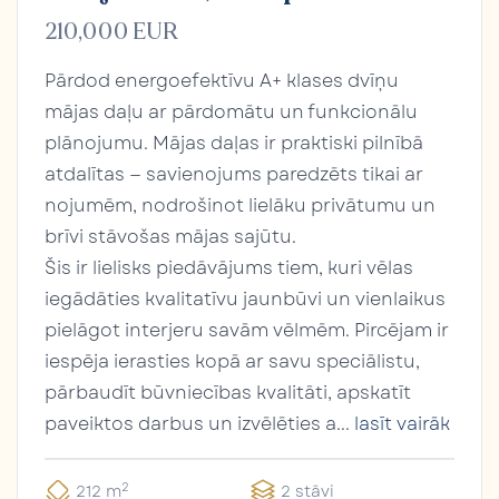
210,000 EUR
Pārdod energoefektīvu A+ klases dvīņu
mājas daļu ar pārdomātu un funkcionālu
plānojumu. Mājas daļas ir praktiski pilnībā
atdalītas — savienojums paredzēts tikai ar
nojumēm, nodrošinot lielāku privātumu un
brīvi stāvošas mājas sajūtu.
Šis ir lielisks piedāvājums tiem, kuri vēlas
iegādāties kvalitatīvu jaunbūvi un vienlaikus
pielāgot interjeru savām vēlmēm. Pircējam ir
iespēja ierasties kopā ar savu speciālistu,
pārbaudīt būvniecības kvalitāti, apskatīt
paveiktos darbus un izvēlēties a...
lasīt vairāk
2
212 m
2 stāvi