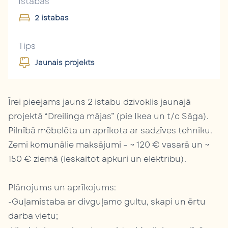
Istabas
2 istabas
Tips
Jaunais projekts
Īrei pieejams jauns 2 istabu dzīvoklis jaunajā
projektā “Dreilinga mājas” (pie Ikea un t/c Sāga).
Pilnībā mēbelēta un aprīkota ar sadzīves tehniku.
Zemi komunālie maksājumi – ~ 120 € vasarā un ~
150 € ziemā (ieskaitot apkuri un elektrību).
Plānojums un aprīkojums:
-Guļamistaba ar divguļamo gultu, skapi un ērtu
darba vietu;