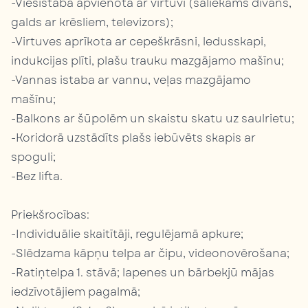
-Viesistaba apvienota ar virtuvi (saliekams dīvāns,
galds ar krēsliem, televizors);
-Virtuves aprīkota ar cepeškrāsni, ledusskapi,
indukcijas plīti, plašu trauku mazgājamo mašīnu;
-Vannas istaba ar vannu, veļas mazgājamo
mašīnu;
-Balkons ar šūpolēm un skaistu skatu uz saulrietu;
-Koridorā uzstādīts plašs iebūvēts skapis ar
spoguli;
-Bez lifta.
Priekšrocības:
-Individuālie skaitītāji, regulējamā apkure;
-Slēdzama kāpņu telpa ar čipu, videonovērošana;
-Ratiņtelpa 1. stāvā; lapenes un bārbekjū mājas
iedzīvotājiem pagalmā;