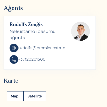
Aģents
Rūdolfs Zeņģis
Nekustamo īpašumu
aģents
rudolfs@premier.estate
+37120201500
Karte
Map
Satellite