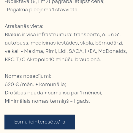
-Noliktava (8, 1 m2) pagrabā ietilpst cenā;
-Pagalmā pieejama 1 stāvvieta.
Atrašanās vieta:
Blakus ir visa infrastruktūra: transports, 6. un 51.
autobuss, medicīnas iestādes, skola, bērnudārzi,
veikali - Maxima, Rimi, Lidl, SAGA, IKEA, McDonalds,
KFC. T/C Akropole 10 minūšu braucienā.
Nomas nosacījumi:
620 €/mēn. + komunālie;
Drošības nauda + samaksa par 1 mēnesi;
Minimālais nomas termiņš – 1 gads.
Esmu ieinteresēts/-a