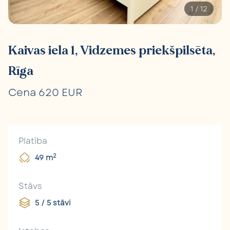
1
/
12
Kaivas iela 1, Vidzemes priekšpilsēta,
Rīga
Cena 620 EUR
Platība
2
49 m
Stāvs
5 / 5 stāvi