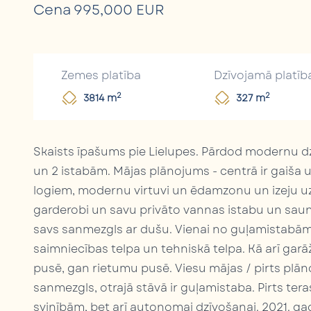
Cena 995,000 EUR
Zemes platība
Dzīvojamā platīb
2
2
3814 m
327 m
Skaists īpašums pie Lielupes. Pārdod modernu dz
un 2 istabām. Mājas plānojums - centrā ir gaiša
logiem, modernu virtuvi un ēdamzonu un izeju uz
garderobi un savu privāto vannas istabu un saunu
savs sanmezgls ar dušu. Vienai no guļamistabām ir
saimniecības telpa un tehniskā telpa. Kā arī gar
pusē, gan rietumu pusē. Viesu mājas / pirts plān
sanmezgls, otrajā stāvā ir guļamistaba. Pirts tera
svinībām, bet arī autonomai dzīvošanai. 2021. ga