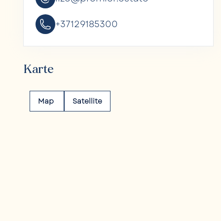
+37129185300
Karte
Map
Satellite