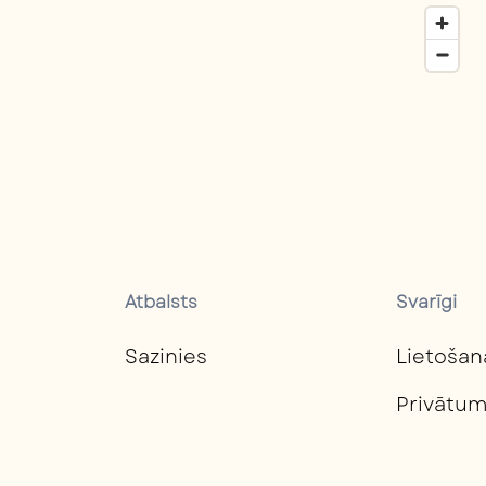
Atbalsts
Svarīgi
Sazinies
Lietošan
Privātum