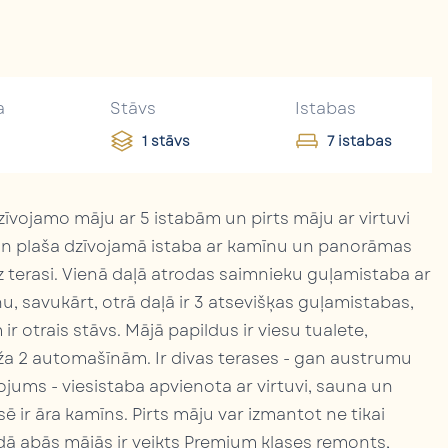
a
Stāvs
Istabas
1 stāvs
7 istabas
īvojamo māju ar 5 istabām un pirts māju ar virtuvi
 un plaša dzīvojamā istaba ar kamīnu un panorāmas
 terasi. Vienā daļā atrodas saimnieku guļamistaba ar
, savukārt, otrā daļā ir 3 atsevišķas guļamistabas,
 otrais stāvs. Mājā papildus ir viesu tualete,
āža 2 automašīnām. Ir divas terases - gan austrumu
ojums - viesistaba apvienota ar virtuvi, sauna un
sē ir āra kamīns. Pirts māju var izmantot ne tikai
dā abās mājās ir veikts Premium klases remonts,