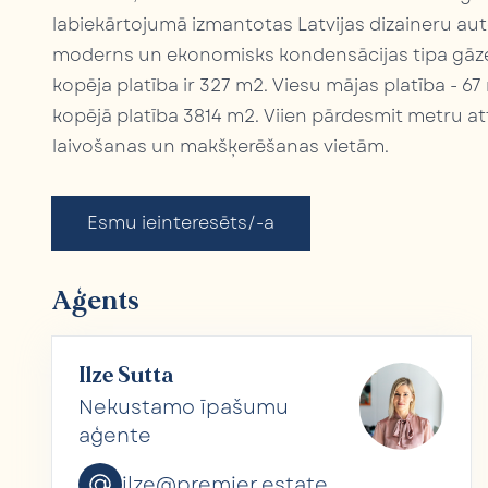
labiekārtojumā izmantotas Latvijas dizaineru au
moderns un ekonomisks kondensācijas tipa gāzes 
kopēja platība ir 327 m2. Viesu mājas platība - 67 
kopējā platība 3814 m2. Viien pārdesmit metru att
laivošanas un makšķerēšanas vietām.
Esmu ieinteresēts/-a
Aģents
Ilze Sutta
Nekustamo īpašumu
aģente
ilze@premier.estate