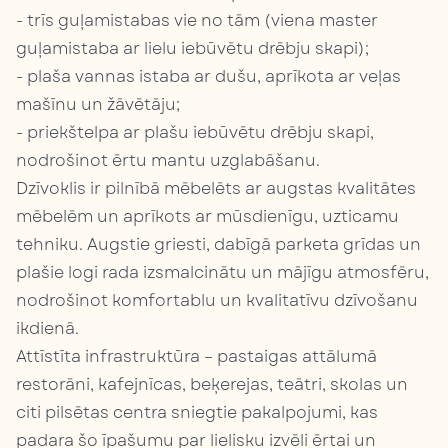
- trīs guļamistabas vie no tām (viena master
guļamistaba ar lielu iebūvētu drēbju skapi);
- plaša vannas istaba ar dušu, aprīkota ar veļas
mašīnu un žāvētāju;
- priekštelpa ar plašu iebūvētu drēbju skapi,
nodrošinot ērtu mantu uzglabāšanu.
Dzīvoklis ir pilnībā mēbelēts ar augstas kvalitātes
mēbelēm un aprīkots ar mūsdienīgu, uzticamu
tehniku. Augstie griesti, dabīgā parketa grīdas un
plašie logi rada izsmalcinātu un mājīgu atmosfēru,
nodrošinot komfortablu un kvalitatīvu dzīvošanu
ikdienā.
Attīstīta infrastruktūra – pastaigas attālumā
restorāni, kafejnīcas, beķerejas, teātri, skolas un
citi pilsētas centra sniegtie pakalpojumi, kas
padara šo īpašumu par lielisku izvēli ērtai un