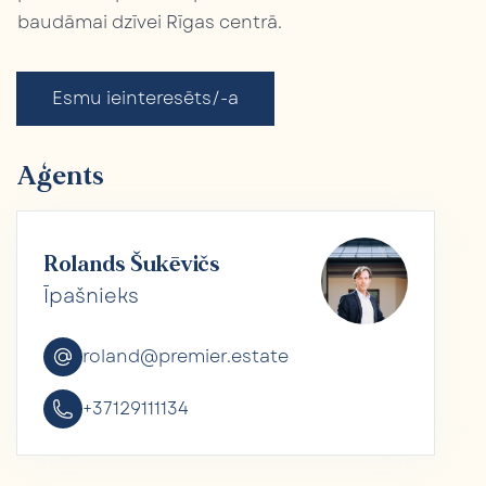
baudāmai dzīvei Rīgas centrā.
Esmu ieinteresēts/-a
Aģents
Rolands Šukēvičs
Īpašnieks
roland@premier.estate
+37129111134