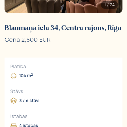
1
/
34
Blaumaņa iela 34, Centra rajons, Rīga
Cena 2,500 EUR
Platība
2
104 m
Stāvs
3 / 6 stāvi
Istabas
4 istabas